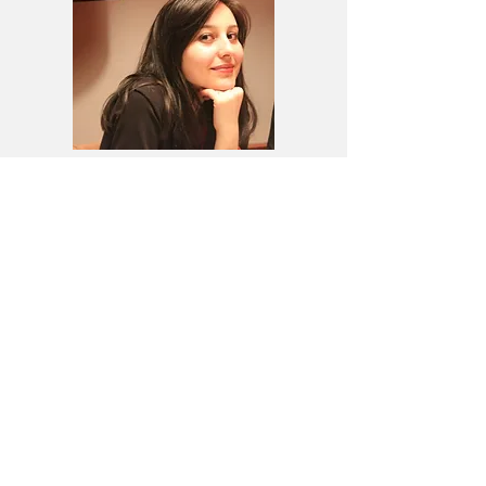
ELİF
DEMİR BENZET
2016'da sigorta sektörüne giriş yaptı.
Müşterileri anlamak ve onların
ihtiyaçlarına çözüm üretip fayda
sağlamak en önemli görevidir.
İLETİŞİM